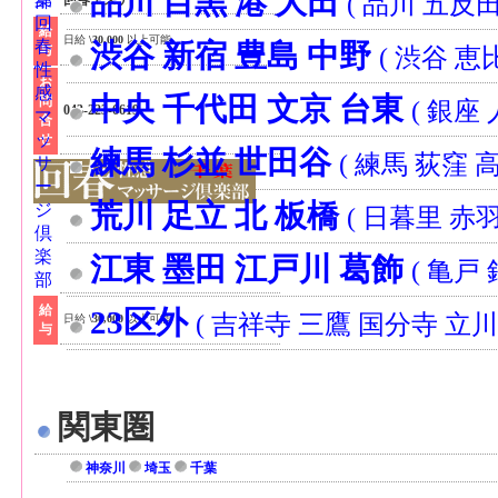
品川 目黒 港 大田
( 品川 五反
回春エステ
給
日給
\30,000
以上可能
渋谷 新宿 豊島 中野
与
( 渋谷 恵
お
中央 千代田 文京 台東
問
( 銀座
043-223-6619
合
せ
練馬 杉並 世田谷
( 練馬 荻窪 
荒川 足立 北 板橋
( 日暮里 赤羽
江東 墨田 江戸川 葛飾
( 亀戸
給
23区外
( 吉祥寺 三鷹 国分寺 立川
日給
\30,000
以上可能
与
関東圏
神奈川
埼玉
千葉