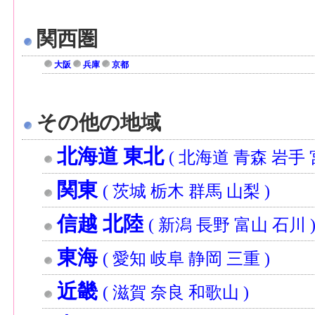
関西圏
大阪
兵庫
京都
その他の地域
北海道 東北
( 北海道 青森 岩手 
関東
( 茨城 栃木 群馬 山梨 )
信越 北陸
( 新潟 長野 富山 石川 
東海
( 愛知 岐阜 静岡 三重 )
近畿
( 滋賀 奈良 和歌山 )